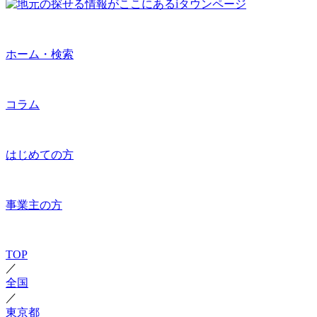
ホーム・検索
コラム
はじめての方
事業主の方
TOP
／
全国
／
東京都