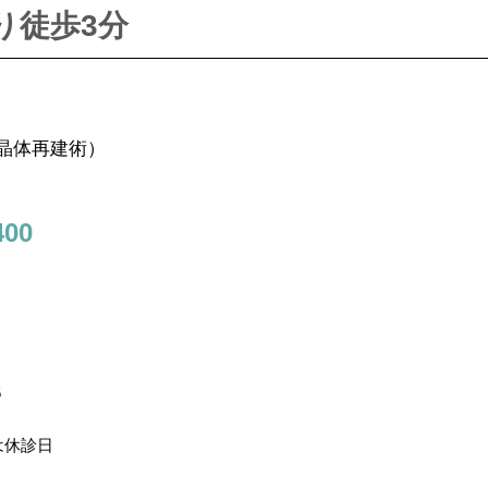
り徒歩3分
晶体再建術）
00
5
は休診日