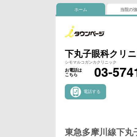
ホーム
当院の
下丸子眼科クリニ
シモマルコガンカクリニック
03-574
お電話は
こちら
電話する
東急多摩川線下丸