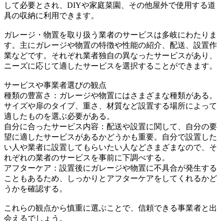
して必要とされ、DIYや家庭菜園、その他屋外で使用する道
具の収納に利用できます。
ガレージ・物置を取り扱う業者のサービスは多岐にわたりま
す。主にガレージや物置の特徴や性能の紹介、配送、設置作
業などです。それぞれ業者独自の異なったサービスがあり、
ニーズに応じて適したサービスを選択することができます。
サービスや事業者選びの観点
種類の豊富さ：ガレージや物置にはさまざまな種類がある。
サイズや扉のタイプ、重さ、材質など設置する場所によって
適したものを選ぶ必要がある。
自分に合ったサービス内容：配送や設置に関して、自分の要
望に適したサービスがあるかどうかも重要。自分で設置した
い人や業者に設置してもらいたい人などさまざまなので、そ
れぞれの業者のサービスを事前に下調べする。
アフターケア：設置後にガレージや物置に不具合が発生する
こともあるため、しっかりとアフターケアをしてくれるかど
うかを確認する。
これらの観点から慎重に選ぶことで、信頼できる事業者と出
会えるでしょう。