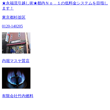
★永福流引越し術★都内Ｎｏ．１の低料金システムを目指し
ます！
東京都杉並区
0120-140205
内堀マスヤ質店
有限会社竹内燃料