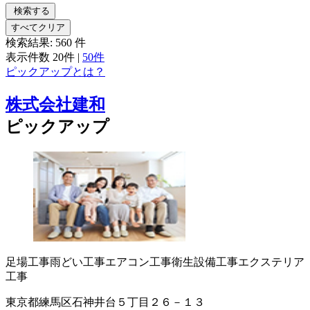
検索する
すべてクリア
検索結果:
560
件
表示件数
20件
|
50件
ピックアップとは？
株式会社建和
ピックアップ
足場工事
雨どい工事
エアコン工事
衛生設備工事
エクステリア
工事
東京都練馬区石神井台５丁目２６－１３