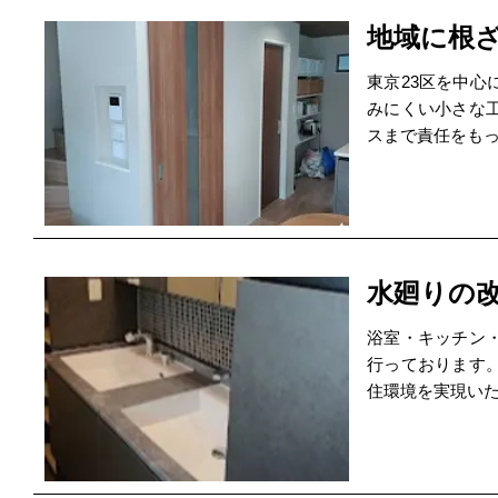
地域に根
東京23区を中
みにくい小さな
スまで責任をも
水廻りの
浴室・キッチン
行っております
住環境を実現い