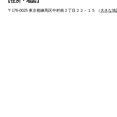
【住所・地図】
〒176-0025 東京都練馬区中村南２丁目２２－１５ （
大きな地