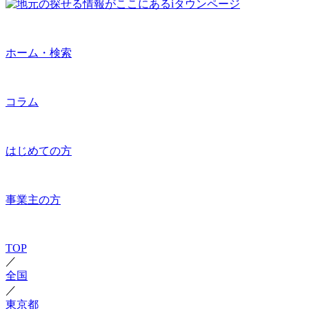
ホーム・検索
コラム
はじめての方
事業主の方
TOP
／
全国
／
東京都