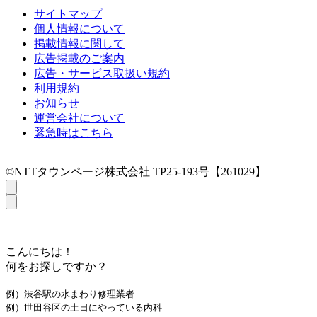
サイトマップ
個人情報について
掲載情報に関して
広告掲載のご案内
広告・サービス取扱い規約
利用規約
お知らせ
運営会社について
緊急時はこちら
©NTTタウンページ株式会社 TP25-193号【261029】
こんにちは！
何をお探しですか？
例）渋谷駅の水まわり修理業者
例）世田谷区の土日にやっている内科