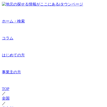
ホーム・検索
コラム
はじめての方
事業主の方
TOP
／
全国
／