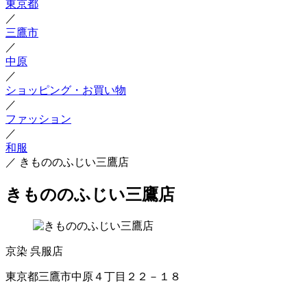
東京都
／
三鷹市
／
中原
／
ショッピング・お買い物
／
ファッション
／
和服
／
きもののふじい三鷹店
きもののふじい三鷹店
京染
呉服店
東京都三鷹市中原４丁目２２－１８