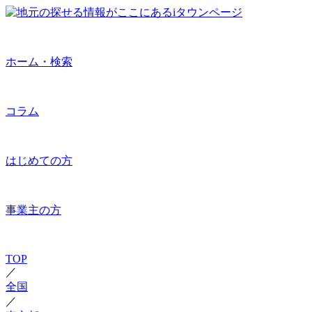
ホーム・検索
コラム
はじめての方
事業主の方
TOP
／
全国
／