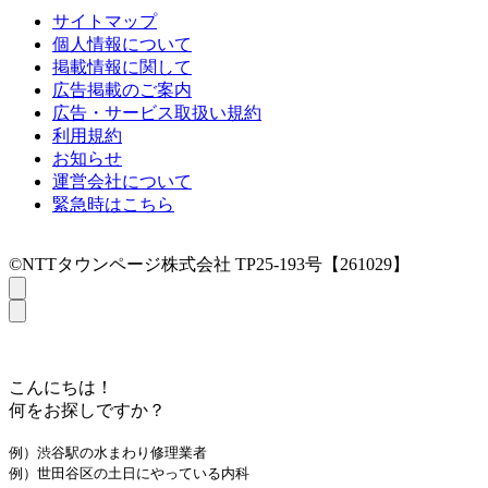
サイトマップ
個人情報について
掲載情報に関して
広告掲載のご案内
広告・サービス取扱い規約
利用規約
お知らせ
運営会社について
緊急時はこちら
©NTTタウンページ株式会社 TP25-193号【261029】
こんにちは！
何をお探しですか？
例）渋谷駅の水まわり修理業者
例）世田谷区の土日にやっている内科