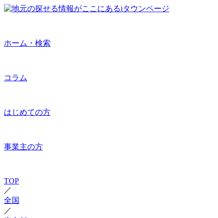
ホーム・検索
コラム
はじめての方
事業主の方
TOP
／
全国
／