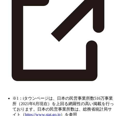
※1：iタウンページは、日本の民営事業所数516万事業
所（2021年6月現在）を上回る網羅性の高い掲載を行っ
ております。日本の民営事業所数は、総務省統計局サ
イト（
https://www.stat.go.jp
）を参照