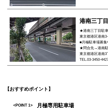
港南三丁
★港南三丁目駐
東京都港区港南3-
■月極駐車場募集
★問合先→港南
東京都港区港南3
TEL.03-3450-442
【おすすめポイント】
月極専用駐車場
<POINT 1>