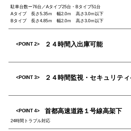
駐車台数ー76台／Aタイプ25台・Bタイプ51台
Aタイプ 長さ5.35ｍ 幅2.0ｍ 高さ3.0ｍ以下
Bタイプ 長さ4.85ｍ 幅2.0ｍ 高さ3.0ｍ以下
２４時間入出庫可能
<POINT 2>
２４時間監視・セキュリティゲ
<POINT 3>
首都高速道路１号線高架下
<POINT 4>
24時間トラブル対応