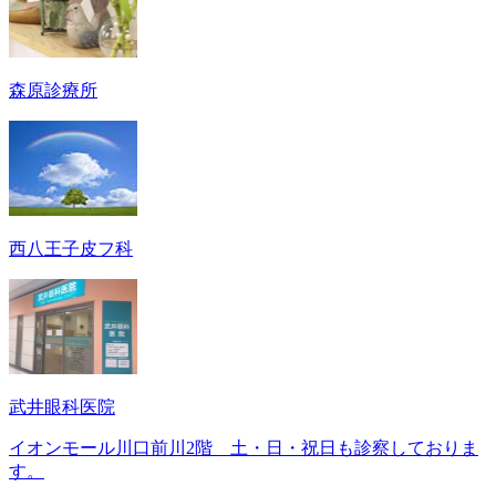
森原診療所
西八王子皮フ科
武井眼科医院
イオンモール川口前川2階 土・日・祝日も診察しておりま
す。