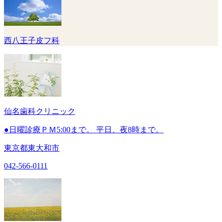
西八王子皮フ科
仙名歯科クリニック
●日曜診療ＰＭ5:00まで。 平日、夜8時まで。
東京都東大和市
042-566-0111