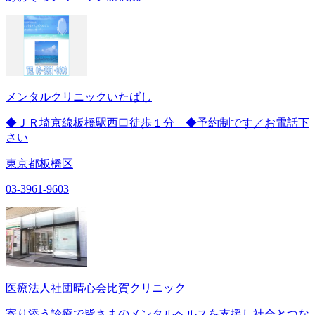
メンタルクリニックいたばし
◆ＪＲ埼京線板橋駅西口徒歩１分 ◆予約制です／お電話下
さい
東京都板橋区
03-3961-9603
医療法人社団晴心会比賀クリニック
寄り添う診療で皆さまのメンタルヘルスを支援し社会とつな