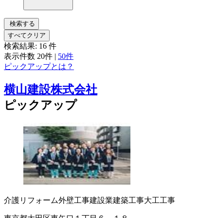
検索する
すべてクリア
検索結果:
16
件
表示件数
20件
|
50件
ピックアップとは？
横山建設株式会社
ピックアップ
介護リフォーム
外壁工事
建設業
建築工事
大工工事