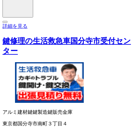
詳細を見る
鍵修理の生活救急車国分寺市受付セン
ター
アルミ建材
鍵
鍵製造
鍵販売
金庫
東京都国分寺市南町３丁目４