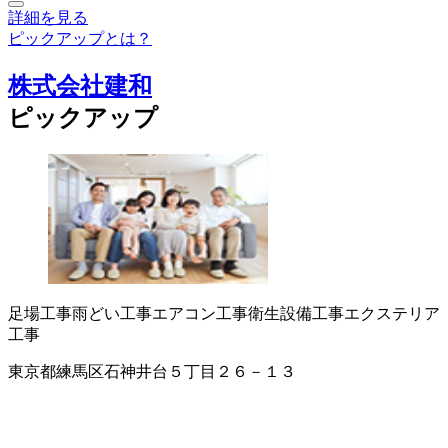
詳細を見る
ピックアップとは？
株式会社建和
ピックアップ
足場工事
雨どい工事
エアコン工事
衛生設備工事
エクステリア
工事
東京都練馬区石神井台５丁目２６－１３