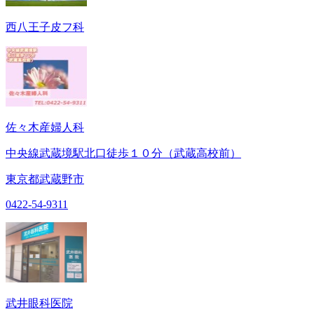
西八王子皮フ科
佐々木産婦人科
中央線武蔵境駅北口徒歩１０分（武蔵高校前）
東京都武蔵野市
0422-54-9311
武井眼科医院