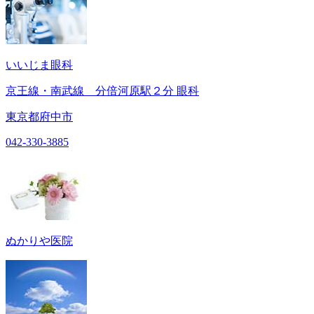
いいじま眼科
京王線・南武線 分倍河原駅２分 眼科
東京都府中市
042-330-3885
ぬかりや医院