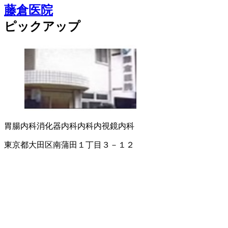
藤倉医院
ピックアップ
胃腸内科
消化器内科
内科
内視鏡内科
東京都大田区南蒲田１丁目３－１２