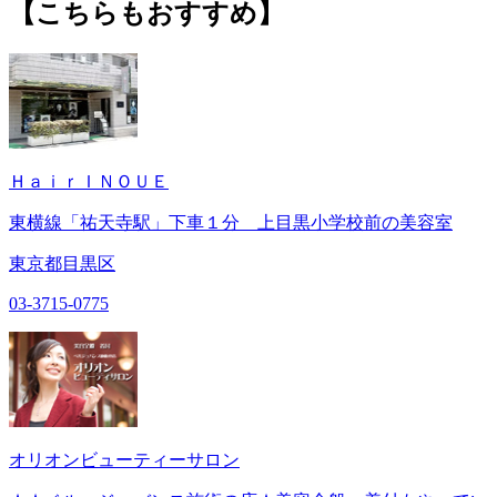
【こちらもおすすめ】
ＨａｉｒＩＮＯＵＥ
東横線「祐天寺駅」下車１分 上目黒小学校前の美容室
東京都目黒区
03-3715-0775
オリオンビューティーサロン