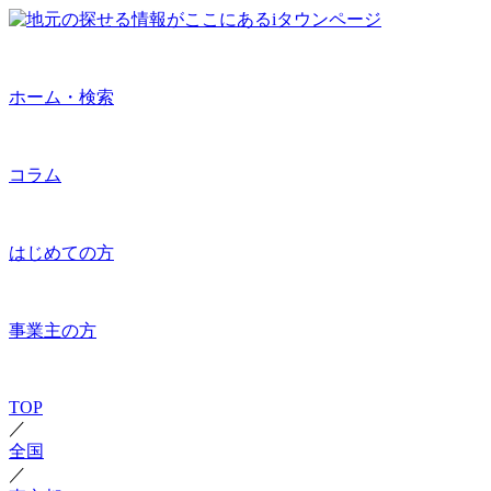
ホーム・検索
コラム
はじめての方
事業主の方
TOP
／
全国
／