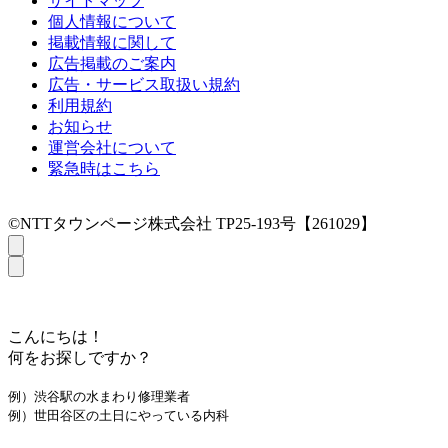
サイトマップ
個人情報について
掲載情報に関して
広告掲載のご案内
広告・サービス取扱い規約
利用規約
お知らせ
運営会社について
緊急時はこちら
©NTTタウンページ株式会社 TP25-193号【261029】
こんにちは！
何をお探しですか？
例）渋谷駅の水まわり修理業者
例）世田谷区の土日にやっている内科