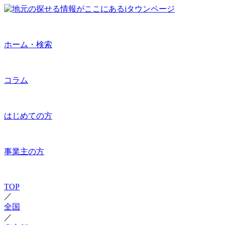
ホーム・検索
コラム
はじめての方
事業主の方
TOP
／
全国
／