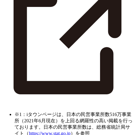
※1：iタウンページは、日本の民営事業所数516万事業
所（2021年6月現在）を上回る網羅性の高い掲載を行っ
ております。日本の民営事業所数は、総務省統計局サ
イト（
https://www.stat.go.jp
）を参照