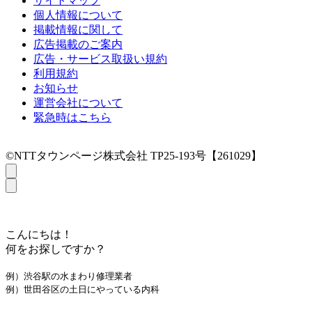
サイトマップ
個人情報について
掲載情報に関して
広告掲載のご案内
広告・サービス取扱い規約
利用規約
お知らせ
運営会社について
緊急時はこちら
©NTTタウンページ株式会社 TP25-193号【261029】
こんにちは！
何をお探しですか？
例）渋谷駅の水まわり修理業者
例）世田谷区の土日にやっている内科