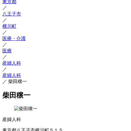
東京都
／
八王子市
／
横川町
／
医療・介護
／
医療
／
産婦人科
／
産婦人科
／
柴田穣一
柴田穣一
産婦人科
東京都八王子市横川町５１５