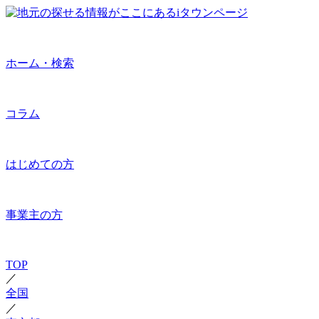
ホーム・検索
コラム
はじめての方
事業主の方
TOP
／
全国
／