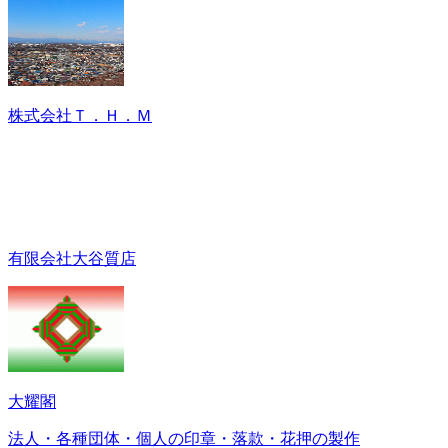
株式会社Ｔ．Ｈ．Ｍ
有限会社大谷質店
大耀閣
法人・各種団体・個人の印章・落款・花押の製作