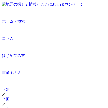
ホーム・検索
コラム
はじめての方
事業主の方
TOP
／
全国
／