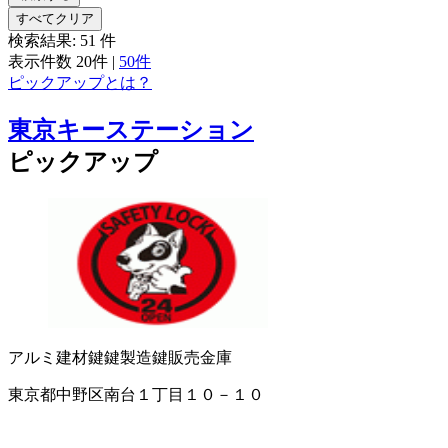
すべてクリア
検索結果:
51
件
表示件数
20件
|
50件
ピックアップとは？
東京キーステーション
ピックアップ
アルミ建材
鍵
鍵製造
鍵販売
金庫
東京都中野区南台１丁目１０－１０