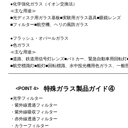
●化学強化ガラス（イオン交換法）
≪主な用途≫
■光ディスク用ガラス基板■実験用ガラス器具■眼鏡レンズ
■フィルター■航空機、ヘリの風防ガラス
●フラッシュ・オパールガラス
●色ガラス
≪主な用途≫
■道路、鉄道用信号灯レンズ■パトカー、緊急自動車用回転灯
■航空標識灯■船灯■回転標識、水中投光機用色ガラス、一般
特殊ガラス製品ガイド④
<POINT 4>
●光学フィルター
・紫外線透過フィルター
・紫外線吸収フィルター
・赤外線透過フィルター
・カラーフィルター