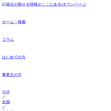
ホーム・検索
コラム
はじめての方
事業主の方
TOP
／
全国
／