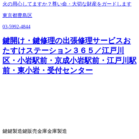
火の用心してますか？尊い命・大切な財産をガードします
東京都豊島区
03-5992-4844
鍵開け・鍵修理の出張修理サービスお
たすけステーション３６５／江戸川
区・小岩駅前・京成小岩駅前・江戸川駅
前・東小岩・受付センター
鍵
鍵製造
鍵販売
金庫
金庫製造