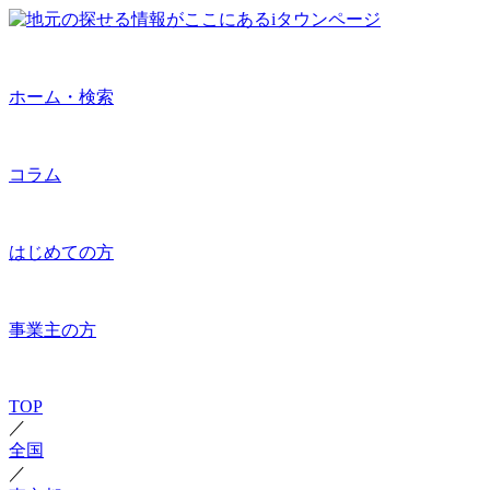
ホーム・検索
コラム
はじめての方
事業主の方
TOP
／
全国
／