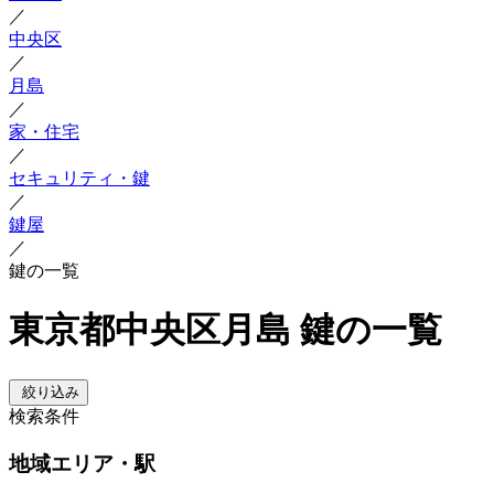
／
中央区
／
月島
／
家・住宅
／
セキュリティ・鍵
／
鍵屋
／
鍵の一覧
東京都中央区月島 鍵の一覧
絞り込み
検索条件
地域
エリア・駅