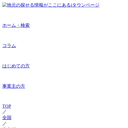
ホーム・検索
コラム
はじめての方
事業主の方
TOP
／
全国
／