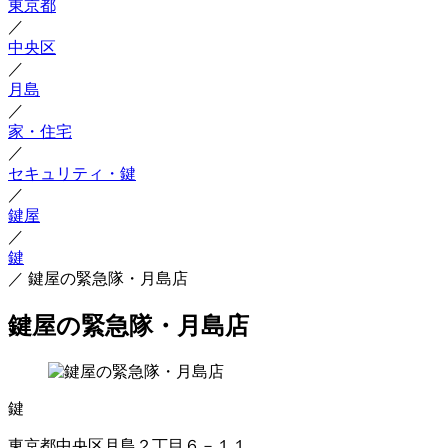
東京都
／
中央区
／
月島
／
家・住宅
／
セキュリティ・鍵
／
鍵屋
／
鍵
／
鍵屋の緊急隊・月島店
鍵屋の緊急隊・月島店
鍵
東京都中央区月島２丁目６－１１