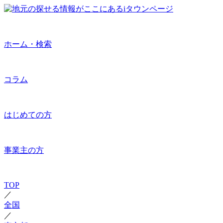
ホーム・検索
コラム
はじめての方
事業主の方
TOP
／
全国
／