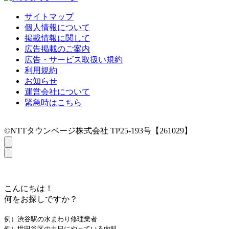
サイトマップ
個人情報について
掲載情報に関して
広告掲載のご案内
広告・サービス取扱い規約
利用規約
お知らせ
運営会社について
緊急時はこちら
©NTTタウンページ株式会社 TP25-193号【261029】
こんにちは！
何をお探しですか？
例）渋谷駅の水まわり修理業者
例）世田谷区の土日にやっている内科