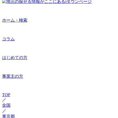
ホーム・検索
コラム
はじめての方
事業主の方
TOP
／
全国
／
東京都