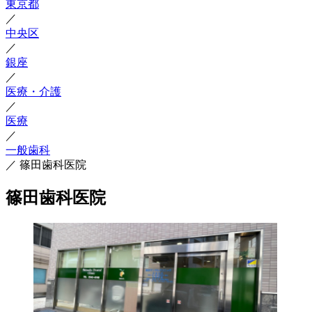
東京都
／
中央区
／
銀座
／
医療・介護
／
医療
／
一般歯科
／
篠田歯科医院
篠田歯科医院