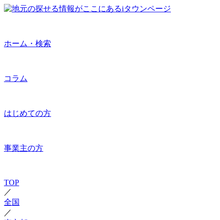
ホーム・検索
コラム
はじめての方
事業主の方
TOP
／
全国
／