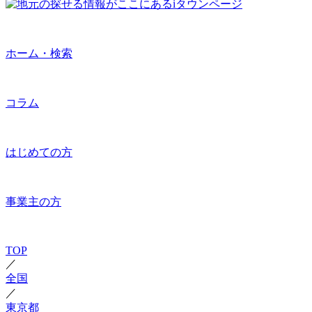
ホーム・検索
コラム
はじめての方
事業主の方
TOP
／
全国
／
東京都