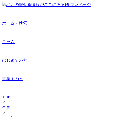
ホーム・検索
コラム
はじめての方
事業主の方
TOP
／
全国
／