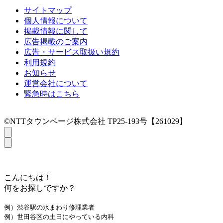
サイトマップ
個人情報について
掲載情報に関して
広告掲載のご案内
広告・サービス取扱い規約
利用規約
お知らせ
運営会社について
緊急時はこちら
©NTTタウンページ株式会社 TP25-193号【261029】
こんにちは！
何をお探しですか？
例）渋谷駅の水まわり修理業者
例）世田谷区の土日にやっている内科