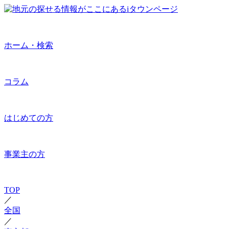
ホーム・検索
コラム
はじめての方
事業主の方
TOP
／
全国
／