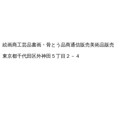
絵画商
工芸品
書画・骨とう品商
通信販売
美術品販売
東京都千代田区外神田５丁目２－４