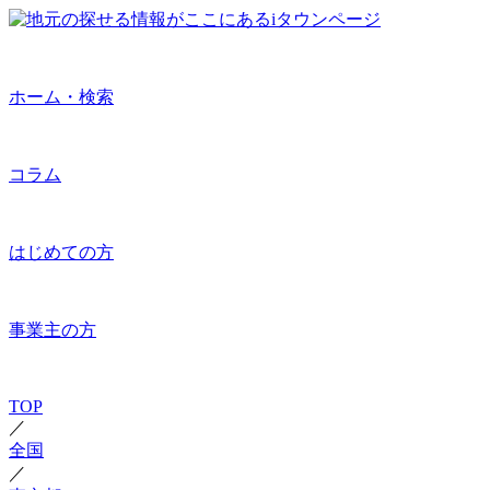
ホーム・検索
コラム
はじめての方
事業主の方
TOP
／
全国
／