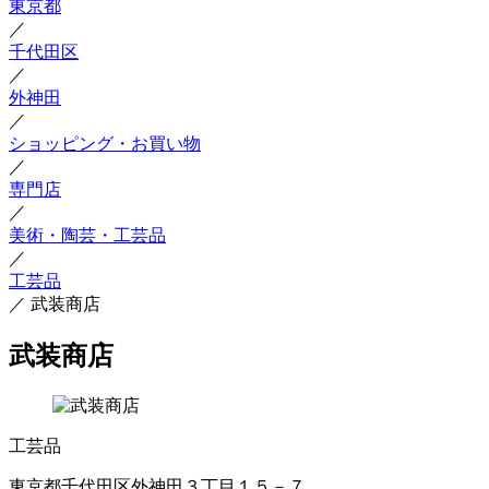
東京都
／
千代田区
／
外神田
／
ショッピング・お買い物
／
専門店
／
美術・陶芸・工芸品
／
工芸品
／
武装商店
武装商店
工芸品
東京都千代田区外神田３丁目１５－７