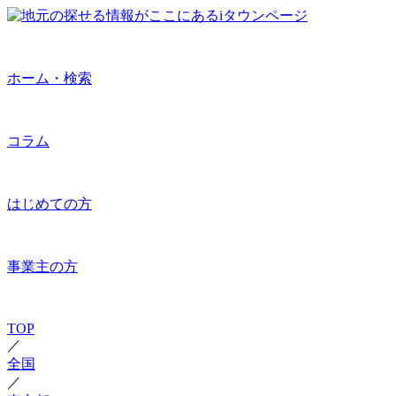
ホーム・検索
コラム
はじめての方
事業主の方
TOP
／
全国
／