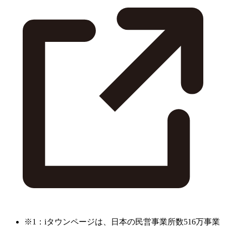
※1：iタウンページは、日本の民営事業所数516万事業