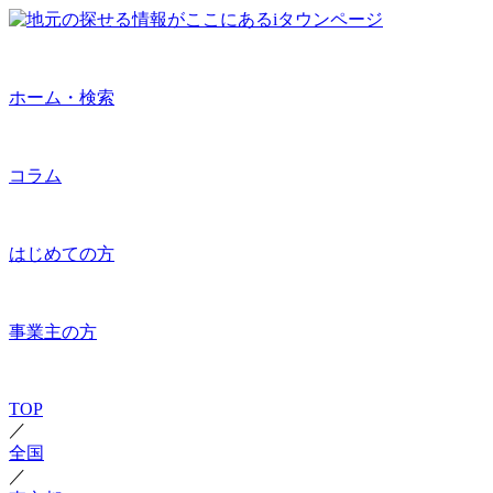
ホーム・検索
コラム
はじめての方
事業主の方
TOP
／
全国
／