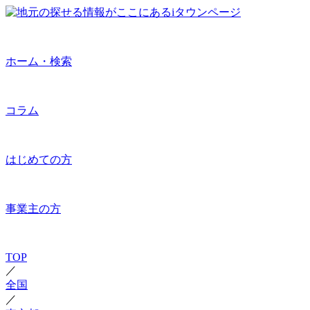
ホーム・検索
コラム
はじめての方
事業主の方
TOP
／
全国
／