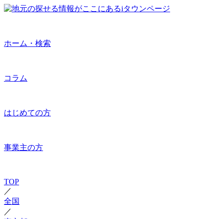
ホーム・検索
コラム
はじめての方
事業主の方
TOP
／
全国
／