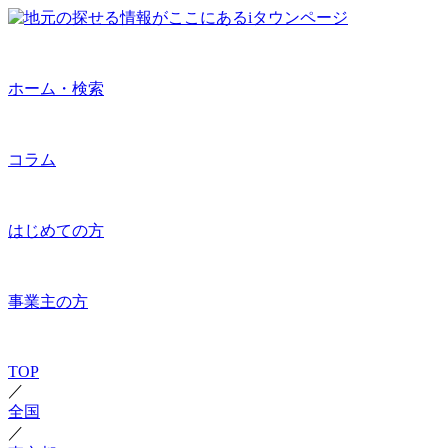
ホーム・検索
コラム
はじめての方
事業主の方
TOP
／
全国
／