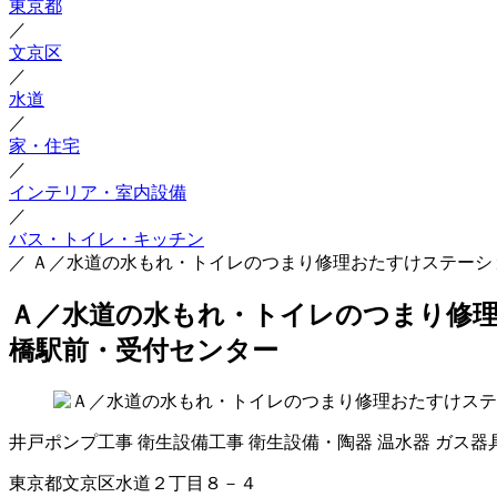
東京都
／
文京区
／
水道
／
家・住宅
／
インテリア・室内設備
／
バス・トイレ・キッチン
／
Ａ／水道の水もれ・トイレのつまり修理おたすけステーシ
Ａ／水道の水もれ・トイレのつまり修理
橋駅前・受付センター
井戸ポンプ工事
衛生設備工事
衛生設備・陶器
温水器
ガス器
東京都文京区水道２丁目８－４