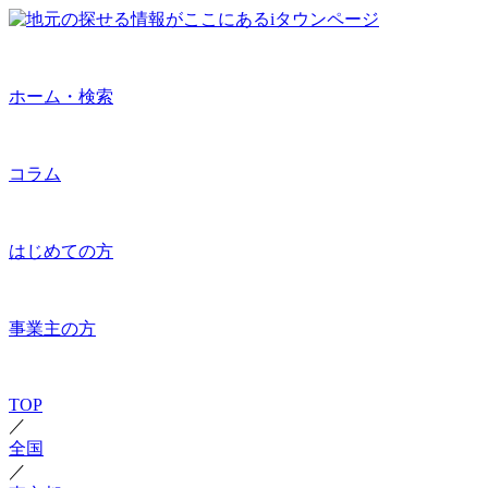
ホーム・検索
コラム
はじめての方
事業主の方
TOP
／
全国
／