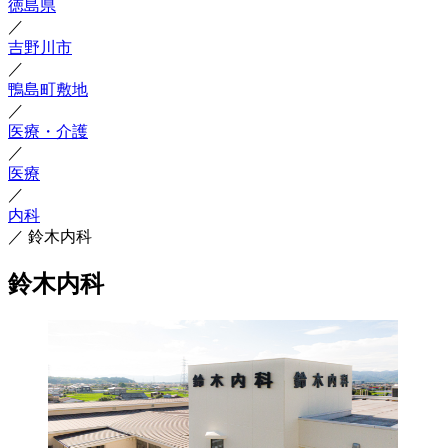
徳島県
／
吉野川市
／
鴨島町敷地
／
医療・介護
／
医療
／
内科
／
鈴木内科
鈴木内科