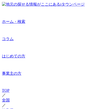
ホーム・検索
コラム
はじめての方
事業主の方
TOP
／
全国
／