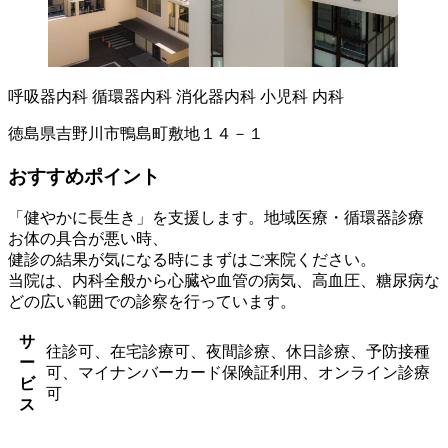
呼吸器内科
循環器内科
消化器内科
小児科
内科
徳島県吉野川市鴨島町敷地１４－１
おすすめポイント
「健やかに長生き」を支援します。地域医療・循環器診療
お体の具合が悪い時、
健診の結果が気になる時にまずはご来院ください。
当院は、内科全般から心臓や血管の病気、高血圧、糖尿病な
どの広い範囲での診察を行っています。
サ
往診可、在宅診療可、夜間診療、休日診療、予防接種
ー
可、マイナンバーカード保険証利用、オンライン診療
ビ
可
ス