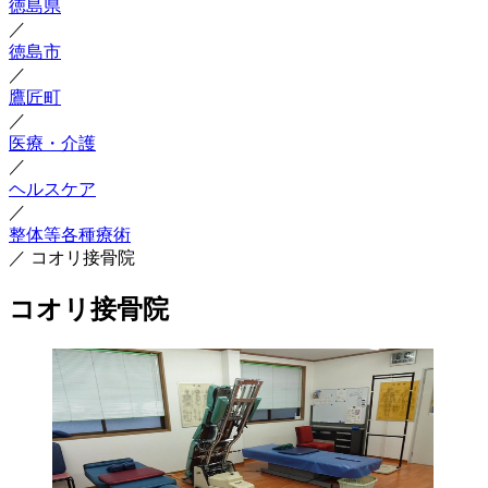
徳島県
／
徳島市
／
鷹匠町
／
医療・介護
／
ヘルスケア
／
整体等各種療術
／
コオリ接骨院
コオリ接骨院