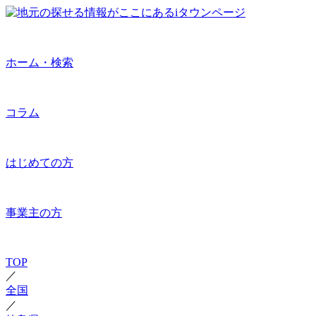
ホーム・検索
コラム
はじめての方
事業主の方
TOP
／
全国
／