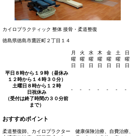
カイロプラクティック
整体
接骨・柔道整復
徳島県徳島市鷹匠町２丁目１４
月
火
水
木
金
土
日
曜
曜
曜
曜
曜
曜
曜
日
日
日
日
日
日
日
平日８時から１９時（昼休み
１２時から１４時３０分）
土曜日８時から１２時
-
-
-
-
-
-
-
日祝休み
（受付は終了時間の３０分前
まで）
おすすめポイント
柔道整復師、カイロプラクター 健康保険治療、自費治療、