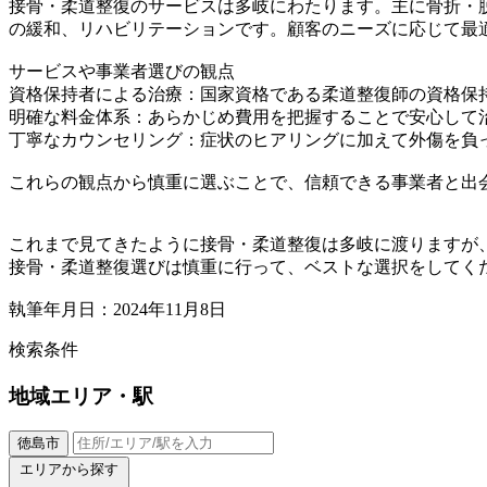
接骨・柔道整復のサービスは多岐にわたります。主に骨折・
の緩和、リハビリテーションです。顧客のニーズに応じて最
サービスや事業者選びの観点
資格保持者による治療：国家資格である柔道整復師の資格保
明確な料金体系：あらかじめ費用を把握することで安心して
丁寧なカウンセリング：症状のヒアリングに加えて外傷を負
これらの観点から慎重に選ぶことで、信頼できる事業者と出
これまで見てきたように接骨・柔道整復は多岐に渡りますが
接骨・柔道整復選びは慎重に行って、ベストな選択をしてく
執筆年月日：2024年11月8日
検索条件
地域
エリア・駅
徳島市
エリアから探す